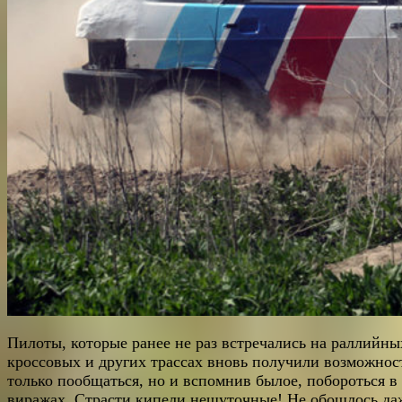
Пилоты, которые ранее не раз встречались на раллийны
кроссовых и других трассах вновь получили возможн
ос
только пообщаться, но и вспомнив былое, побороться в
виражах. Страсти кипели нешуточные! Не обошлось да