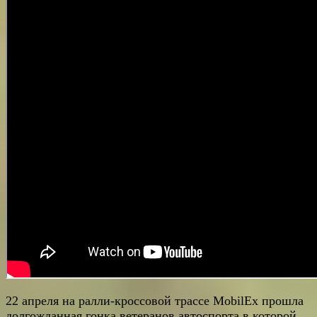
22 апреля на ралли-кроссовой трассе MobilEx прошла
долгожданная гонка ветеранов автоспорта в которой