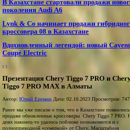
В Казахстане стартовали продажи новог
поколения Audi A6
Lynk & Co начинает продажи гибридног
кроссовера 08 в Казахстане
Вдохновленный легендой: новый Cayen
Coupé Electric
‹
›
Презентация Chery Tiggo 7 PRO и Cher
Tiggo 7 PRO MAX в Алматы
Автор:
Юрий Еремин
Дата: 02.10.2023 Просмотров: 747
Ранее мы уже писали о том, что в Казахстане появились
продаже обновленные кроссоверы Chery Tiggo 7 PRO. 
днях наконец-то удалось поближе познакомится и с
полноприводной «семеркой» от Chery. Масштабная