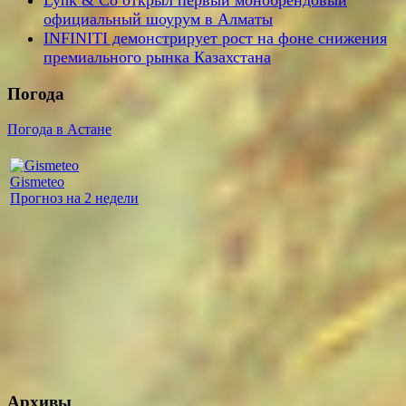
Lynk & Co открыл первый монобрендовый
официальный шоурум в Алматы
INFINITI демонстрирует рост на фоне снижения
премиального рынка Казахстана
Погода
Погода в Астане
Gismeteo
Прогноз на 2 недели
Архивы