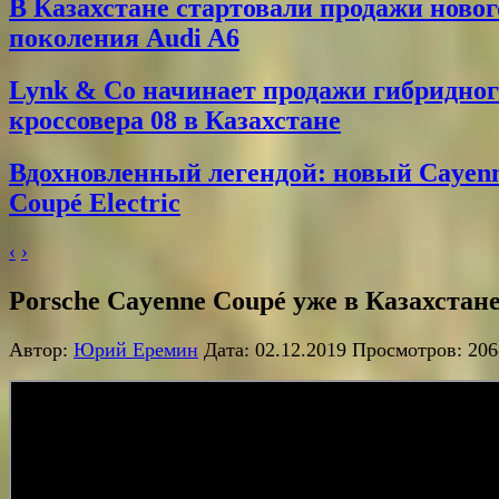
В Казахстане стартовали продажи новог
поколения Audi A6
Lynk & Co начинает продажи гибридног
кроссовера 08 в Казахстане
Вдохновленный легендой: новый Cayen
Coupé Electric
‹
›
Porsche Cayenne Coupé уже в Казахстан
Автор:
Юрий Еремин
Дата: 02.12.2019 Просмотров: 206