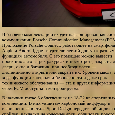
В базовую комплектацию входит нафаршированная сис
коммуникации Porsche Communication Management (PCM
Приложение Porsche Connect, работающее на смартфон
Apple и Android, дает водителю легкий доступ к разным
функциям автомобиля. С его помощью можно вывести
проекцию авто в трех ракурсах и посмотреть, закрыты 
двери, окна и багажник, при необходимости —
дистанционно открыть или закрыть их. Уровень масла, 
хода, функции контроля и безопасности и даже срок
технического обслуживания — эта и другая информаци
через PCM доступна и контролируема.
В наличии также 3 облегченных на 18-22 кг спортивны
комплекции. В них «вшиты» карбоновый диффузор и
выполненные в стиле Sport Design передняя облицовка 
спойлер, накладки на колесные арки, облицовки порого