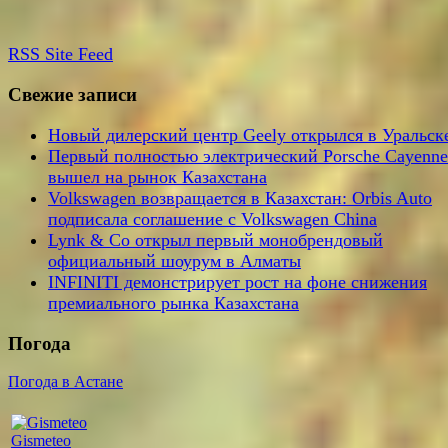
RSS
Site Feed
Свежие записи
Новый дилерский центр Geely открылся в Уральск
Первый полностью электрический Porsche Cayenne
вышел на рынок Казахстана
Volkswagen возвращается в Казахстан: Orbis Auto
подписала соглашение с Volkswagen China
Lynk & Co открыл первый монобрендовый
официальный шоурум в Алматы
INFINITI демонстрирует рост на фоне снижения
премиального рынка Казахстана
Погода
Погода в Астане
Gismeteo