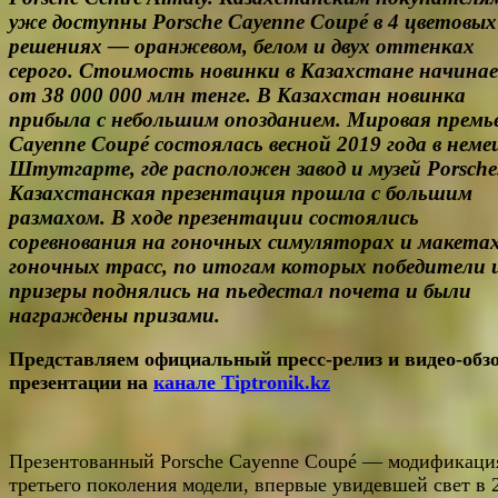
уже доступны Porsche Cayenne Coupé в 4 цветовых
решениях — оранжевом, белом и двух оттенках
серого. Стоимость новинки в Казахстане начина
от 38 000 000 млн тенге. В Казахстан новинка
прибыла с небольшим опозданием. Мировая премь
Cayenne Coupé состоялась весной 2019 года в неме
Штутгарте, где расположен завод и музей Porsche
Казахстанская презентация прошла с большим
размахом. В ходе презентации состоялись
соревнования на гоночных симуляторах и макета
гоночных трасс, по итогам которых победители 
призеры поднялись на пьедестал почета и были
награждены призами.
Представляем официальный пресс-релиз и видео-обз
презентации на
канале Tiptronik.kz
Презентованный Porsche Cayenne Coupé — модификаци
третьего поколения модели, впервые увидевшей свет в 