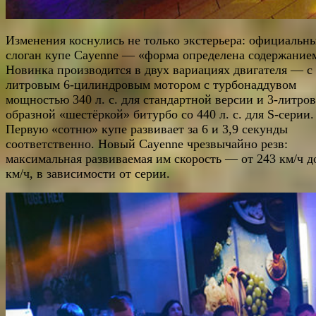
Изменения коснулись не только экстерьера: официальн
слоган купе Cayenne — «форма определена содержание
Новинка производится в двух вариациях двигателя — с 
литровым 6-цилиндровым мотором с турбонаддувом
мощностью 340 л. с. для стандартной версии и 3-литров
образной «шестёркой» битурбо со 440 л. с. для S-серии.
Первую «сотню» купе развивает за 6 и 3,9 секунды
соответственно. Новый Cayenne чрезвычайно резв:
максимальная развиваемая им скорость — от 243 км/ч д
км/ч, в зависимости от серии.