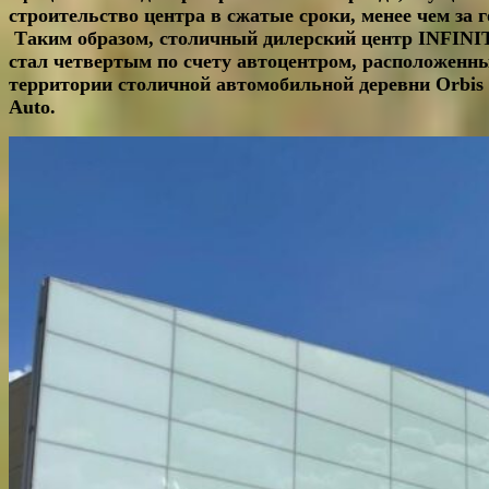
строительство центра в сжатые сроки, менее чем за г
Таким образом, столичный дилерский центр
INFINI
стал четвертым по счету автоцентром, расположенн
территории столичной автомобильной деревни
Orbis
Auto
.