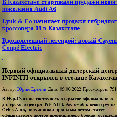
В Казахстане стартовали продажи новог
поколения Audi A6
Lynk & Co начинает продажи гибридног
кроссовера 08 в Казахстане
Вдохновленный легендой: новый Cayen
Coupé Electric
‹
›
Первый официальный дилерский цент
INFINITI открылся в столице Казахста
Автор:
Юрий Еремин
Дата: 09.06.2022 Просмотров: 791
В Нур-Султане состоялось открытие официального
дилерского центра
INFINITI
. Автомобильная группа
Orbis
Auto
, получившая прошлым летом статус
официального дилера премиального бренда, осущест