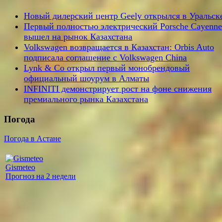
Новый дилерский центр Geely открылся в Уральск
Первый полностью электрический Porsche Cayenne
вышел на рынок Казахстана
Volkswagen возвращается в Казахстан: Orbis Auto
подписала соглашение с Volkswagen China
Lynk & Co открыл первый монобрендовый
официальный шоурум в Алматы
INFINITI демонстрирует рост на фоне снижения
премиального рынка Казахстана
Погода
Погода в Астане
Gismeteo
Прогноз на 2 недели