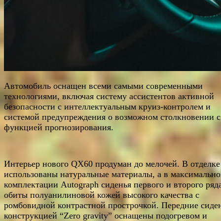
Автомобиль оснащен всеми самыми современными
технологиями, включая систему ассистентов активной
безопасности с интеллектуальным круиз-контролем и
системой предупреждения о возможном столкновении с
функцией прогнозирования.
Интерьер нового QX60 продуман до мелочей. В отделке
использованы натуральные материалы, а в максимальн
комплектации Autograph сиденья первого и второго ряд
обиты полуанилиновой кожей высокого качества с
ромбовидной контрастной прострочкой. Передние сиден
конструкцией “Zero gravity” оснащены подогревом и