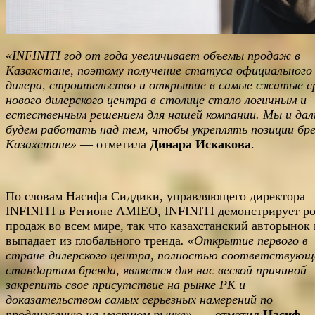
«
INFINITI
год от года увеличивает объемы продаж в
Казахстане, поэтому получение статуса официального
дилера, строительство и открытие в самые сжатые с
нового дилерского центра в столице стало логичным и
естественным решением для нашей компании. Мы и да
будем работать над тем, чтобы укреплять позиции бре
Казахстане»
— отметила
Динара Искакова
.
По словам Насифа Сиддики, управляющего директора
INFINITI в Регионе AMIEO, INFINITI демонстрирует ро
продаж во всем мире, так что казахстанский авторынок 
выпадает из глобального тренда
. «Открытие первого в
стране дилерского центра, полностью соответствующ
стандартам бренда, является для нас веской причиной
закрепить свое присутствие на рынке РК и
доказательством самых серьезных намерений по
продвижению на местном рынке»
, — отметил
Насиф