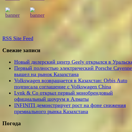
RSS
Site Feed
Свежие записи
Новый дилерский центр Geely открылся в Уральск
Первый полностью электрический Porsche Cayenne
вышел на рынок Казахстана
Volkswagen возвращается в Казахстан: Orbis Auto
подписала соглашение с Volkswagen China
Lynk & Co открыл первый монобрендовый
официальный шоурум в Алматы
INFINITI демонстрирует рост на фоне снижения
премиального рынка Казахстана
Погода