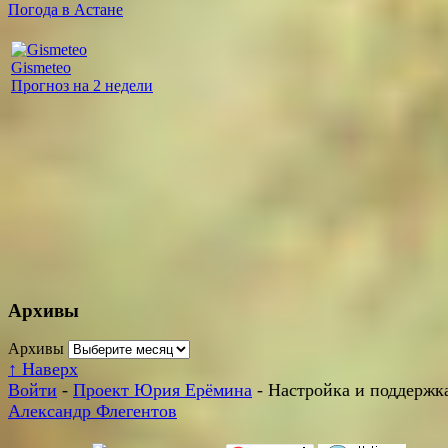
Погода в Астане
Gismeteo
Прогноз на 2 недели
Архивы
Архивы
↑
Наверх
Войти
-
Проект Юрия Ерёмина
- Настройка и поддержка
Александр Флегентов