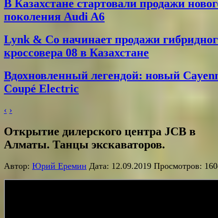
В Казахстане стартовали продажи новог
поколения Audi A6
Lynk & Co начинает продажи гибридног
кроссовера 08 в Казахстане
Вдохновленный легендой: новый Cayen
Coupé Electric
‹
›
Открытие дилерского центра JCB в
Алматы. Танцы экскаваторов.
Автор:
Юрий Еремин
Дата: 12.09.2019 Просмотров: 160