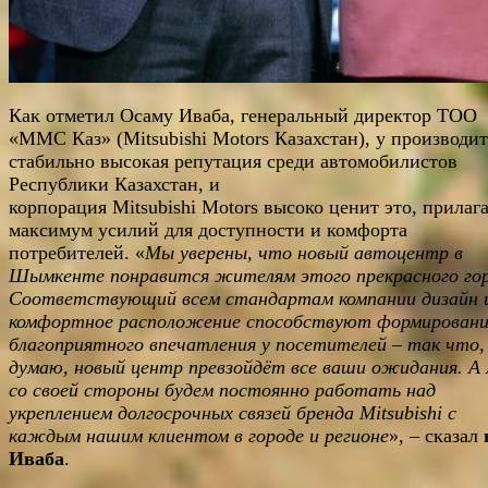
Как отметил Осаму Иваба, генеральный директор ТОО
«ММС Каз» (Mitsubishi Motors Казахстан), у производи
стабильно высокая репутация среди автомобилистов
Республики Казахстан, и
корпорация Mitsubishi Motors высоко ценит это, прилаг
максимум усилий для доступности и комфорта
потребителей. «
Мы уверены, что новый автоцентр в
Шымкенте понравится жителям этого прекрасного гор
Соответствующий всем стандартам компании дизайн 
комфортное расположение способствуют формирован
благоприятного впечатления у посетителей – так что,
думаю, новый центр превзойдёт все ваши ожидания. А
со своей стороны будем постоянно работать над
укреплением долгосрочных связей бренда Mitsubishi с
каждым нашим клиентом в городе и регионе
», – сказал
Иваба
.