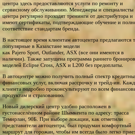
центра здесь предоставляются услуги по ремонту и
сервисному обслуживанию. Менеджеры и специалисты
центра регулярно проходят тренинги от дистрибутора и
имеют сертификаты, подтверждающие обучение и полн
соответствие стандартам бренда.
В настоящее время клиентам автоцентра предлагаются 
популярные в Казахстане модели
как Pajero Sport, Outlander, ASX (все они имеются в
наличии). Также запущена программа раннего брониро
моделей Eclipse Cross, ASX и L200 без предоплаты.
В автоцентре можно получить полный спектр кредитны
финансовых услуг, включая рассрочку и трейд-ин. Кажд
клиента подробно проконсультируют по всем финансо
продуктам и страхованию.
Новый дилерский центр удобно расположен в
густонаселённом районе Шымкента по адресу: трасса
Темирлан, 90Б. При выборе локации, как отметили
представители автоцентра, был продуман комфортный
маршрут для горожан, чтобы им всегда было легко прие