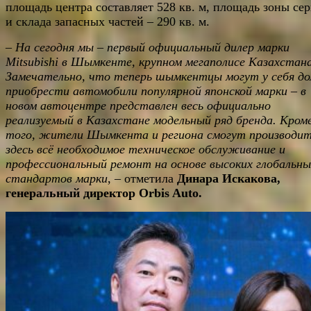
площадь центра составляет 528 кв. м, площадь зоны се
и склада запасных частей – 290 кв. м.
–
На сегодня мы – первый официальный дилер марки
Mitsubishi в Шымкенте, крупном мегаполисе Казахстана
Замечательно, что теперь шымкентцы могут у себя д
приобрести автомобили популярной японской марки – в
новом автоцентре представлен весь официально
реализуемый в Казахстане модельный ряд бренда. Кром
того, жители Шымкента и региона смогут производи
здесь всё необходимое техническое обслуживание и
профессиональный ремонт на основе высоких глобальны
стандартов марки
, – отметила
Динара Искакова,
генеральный директор Orbis Auto.