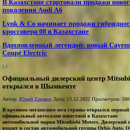
В Казахстане стартовали продажи новог
поколения Audi A6
Lynk & Co начинает продажи гибридног
кроссовера 08 в Казахстане
Вдохновленный легендой: новый Cayen
Coupé Electric
‹
›
Официальный дилерский центр Mitsubi
открылся в Шымкенте
Автор:
Юрий Еремин
Дата: 13.12.2022 Просмотров: 588
В крупном мегаполисе юга страны открылся первый
официальный автосалон известной в Казахстане
автомобильной марки Mitsubishi Motors. Дилерский 
входит в состав автомобильной группы Orbis Auto. 