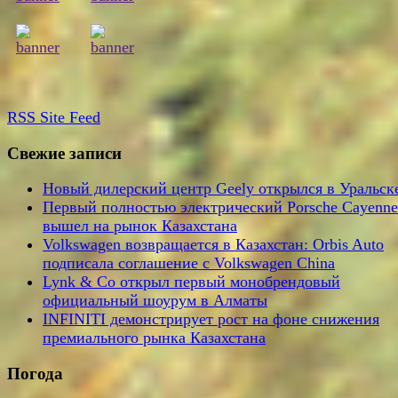
RSS
Site Feed
Свежие записи
Новый дилерский центр Geely открылся в Уральск
Первый полностью электрический Porsche Cayenne
вышел на рынок Казахстана
Volkswagen возвращается в Казахстан: Orbis Auto
подписала соглашение с Volkswagen China
Lynk & Co открыл первый монобрендовый
официальный шоурум в Алматы
INFINITI демонстрирует рост на фоне снижения
премиального рынка Казахстана
Погода