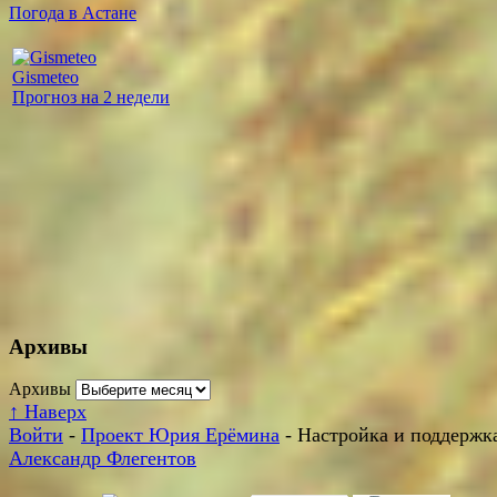
Погода в Астане
Gismeteo
Прогноз на 2 недели
Архивы
Архивы
↑
Наверх
Войти
-
Проект Юрия Ерёмина
- Настройка и поддержка
Александр Флегентов