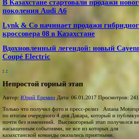
В Казахстане стартовали продажи новог
поколения Audi A6
Lynk & Co начинает продажи гибридног
кроссовера 08 в Казахстане
Вдохновленный легендой: новый Cayen
Coupé Electric
‹
›
Непростой горный этап
Автор:
Юрий Еремин
Дата: 06.01.2017 Просмотров: 241
Только что получил фото и пресс-релиз Astana Motorsp
по итогам очередного 4 дня Дакара, который и публику
почти без изменений. Высокогорный этап получился в
насыщенным событиями, не все из которых для
казахстанской команды оказались приятными.