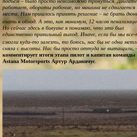
подъем – было просто невозможно тронуться. Двигате
работает, обороты рабочие, но машина не сдвигается 
места. Нам пришлось принять решение – не брать дюн
ехать в обход. А это, как минимум, 12 часов пенализаци
Но сейчас здесь в бивуаке я понимаю, что это был
единственно правильный выход. Иначе, если бы мы все
смогли куда-то залезть, то боюсь, нас бы не одна метл
сняла с высоты. Нас бы просто оттуда не вытащили
, 
комментирует итоги этапа пилот и капитан команды
Astana
Motorsports
Артур Ардавичус
.