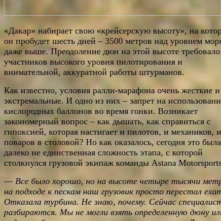
«Дакар» набирает свою «крейсерскую высоту», на кото
он пробудет шесть дней – 3500 метров над уровнем мор
даже выше. Преодоление дюн на этой высоте требовало
участников высокого уровня пилотирования и
внимательной, аккуратной работы штурманов.
Как известно, условия ралли-марафона очень жесткие и
экстремальные. И одно из них – запрет на использовани
кислородных баллонов во время гонки. Возникает
закономерный вопрос – как дышать, как справиться с
гипоксией, которая настигает и пилотов, и механиков, 
поваров в столовой? Но как оказалось, сегодня это была
далеко не единственная сложность этапа, с которой
столкнулся грузовой экипаж команды Astana Motorsports
—
Все было хорошо, но на высоте четыре тысячи мет
на подходе к пескам наш грузовик просто перестал еха
Отказала турбина. Не знаю, почему. Сейчас специалис
разбираются. Мы не могли взять определенную дюну ил