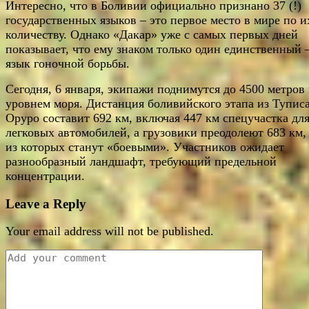
Интересно, что в Боливии официально признано 37 (!)
государственных языков – это первое место в мире по и
количеству. Однако «Дакар» уже с самых первых дней
показывает, что ему знаком только один единственный 
язык гоночной борьбы.
Сегодня, 6 января, экипажи поднимутся до 4500 метров
уровнем моря. Дистанция боливийского этапа из Туписа
Оруро составит 692 км, включая 447 км спецучастка дл
легковых автомобилей, а грузовики преодолеют 683 км,
из которых станут «боевыми». Участников ожидает
разнообразный ландшафт, требующий предельной
концентрации.
Leave a Reply
Your email address will not be published.