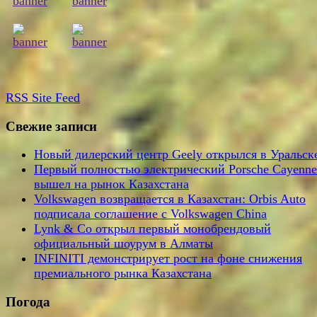
RSS
Site Feed
Свежие записи
Новый дилерский центр Geely открылся в Уральск
Первый полностью электрический Porsche Cayenne
вышел на рынок Казахстана
Volkswagen возвращается в Казахстан: Orbis Auto
подписала соглашение с Volkswagen China
Lynk & Co открыл первый монобрендовый
официальный шоурум в Алматы
INFINITI демонстрирует рост на фоне снижения
премиального рынка Казахстана
Погода