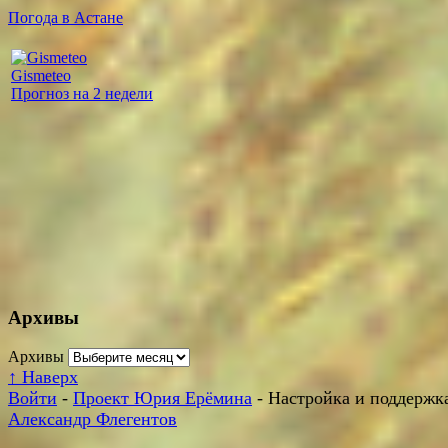
Погода в Астане
Gismeteo
Прогноз на 2 недели
Архивы
Архивы
↑
Наверх
Войти
-
Проект Юрия Ерёмина
- Настройка и поддержка
Александр Флегентов