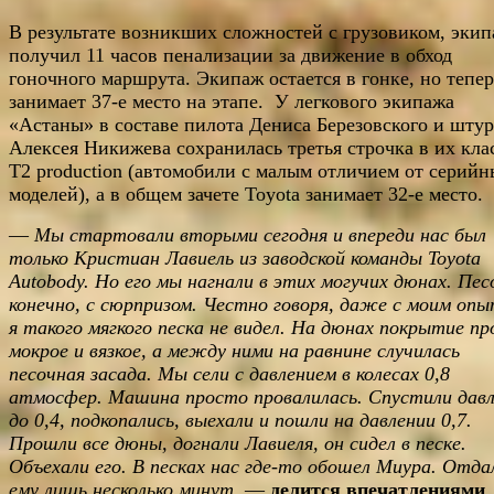
В результате возникших сложностей с грузовиком, эки
получил 11 часов пенализации за движение в обход
гоночного маршрута. Экипаж остается в гонке, но тепер
занимает 37-е место на этапе. У легкового экипажа
«Астаны» в составе пилота Дениса Березовского и шту
Алексея Никижева сохранилась третья строчка в их кла
Т2 production (автомобили с малым отличием от серий
моделей), а в общем зачете Toyota занимает 32-е место.
—
Мы стартовали вторыми сегодня и впереди нас был
только Кристиан Лавиель из заводской команды
Toyota
Autobody
. Но его мы нагнали в этих могучих дюнах. Пес
конечно, с сюрпризом. Честно говоря, даже с моим опы
я такого мягкого песка не видел. На дюнах покрытие п
мокрое и вязкое, а между ними на равнине случилась
песочная засада. Мы сели с давлением в колесах 0,8
атмосфер. Машина просто провалилась. Спустили давл
до 0,4, подкопались, выехали и пошли на давлении 0,7.
Прошли все дюны, догнали Лавиеля, он сидел в песке.
Объехали его. В песках нас где-то обошел Миура. Отда
ему лишь несколько минут
, —
делится впечатлениями