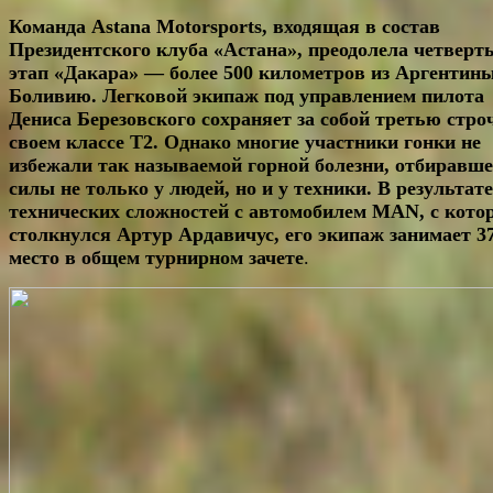
Команда
Astana
Motorsports
, входящая в состав
Президентского клуба «Астана», преодолела четверт
этап «Дакара» — более 500 километров из Аргентин
Боливию. Легковой экипаж под управлением пилота
Дениса Березовского сохраняет за собой третью стро
своем классе Т2. Однако многие участники гонки не
избежали так называемой горной болезни, отбиравш
силы не только у людей, но и у техники. В результате
технических сложностей с автомобилем
MAN
, с кот
столкнулся Артур Ардавичус, его экипаж занимает 37
место в общем турнирном зачете
.