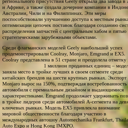
регионального присутствия Geely открыла два завода в
и Африке, а также создала дочерние компании в Индон
Австралии, Чили и на Филиппинах. Эти меры
поспособствовали улучшению доступа к местным рынк
оптимизации цепочек поставок благодаря созданию си
распределения запчастей с центральным хабом и пятью
стратегическими зарубежными объектами.
Среди флагманских моделей Geely наибольший успех
продемонстрировали Coolray, Monjaro, Emgrand и EX5.
Coolray представлена в 51 стране и преодолела отметку 
1 миллион проданных единиц – модел
заняла место в тройке лучших в своем сегменте среди
китайских брендов на шести крупных рынках. Экспорт
Monjaro вырос на 150%, подтверждая востребованность
автомобиля с премиальным дизайном и выдающимися
характеристиками. Emgrand продолжает удерживать по
в тройке лидеров среди автомобилей A-сегмента на дев
ключевых рынках. Модель EX5 привлекла внимание
мировой общественности благодаря участию в
международных автошоу Automechanika Frankfurt, Thail
Auto Expo и Hong Kong IMXPO.