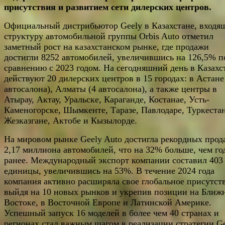
присутствия и развитием сети дилерских центров.
Официальный дистрибьютор Geely в Казахстане, входя
структуру автомобильной группы Orbis Auto отметил
заметный рост на казахстанском рынке, где продажи
достигли 8252 автомобилей, увеличившись на 126,5% п
сравнению с 2023 годом. На сегодняшний день в Казахс
действуют 20 дилерских центров в 15 городах: в Астане
автосалона), Алматы (4 автосалона), а также центры в
Атырау, Актау, Уральске, Караганде, Костанае, Усть-
Каменогорске, Шымкенте, Таразе, Павлодаре, Туркестан
Жезказгане, Актобе и Кызылорде.
На мировом рынке Geely Auto достигла рекордных прод
2,17 миллиона автомобилей, что на 32% больше, чем го
ранее. Международный экспорт компании составил 403
единицы, увеличившись на 53%. В течение 2024 года
компания активно расширяла свое глобальное присутст
выйдя на 10 новых рынков и укрепив позиции на Ближ
Востоке, в Восточной Европе и Латинской Америке.
Успешный запуск 16 моделей в более чем 40 странах и
регионах стал важным шагом в реализации стратегии G