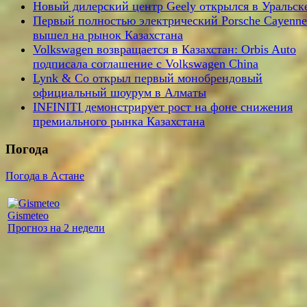
Новый дилерский центр Geely открылся в Уральск
Первый полностью электрический Porsche Cayenne
вышел на рынок Казахстана
Volkswagen возвращается в Казахстан: Orbis Auto
подписала соглашение с Volkswagen China
Lynk & Co открыл первый монобрендовый
официальный шоурум в Алматы
INFINITI демонстрирует рост на фоне снижения
премиального рынка Казахстана
Погода
Погода в Астане
Gismeteo
Прогноз на 2 недели