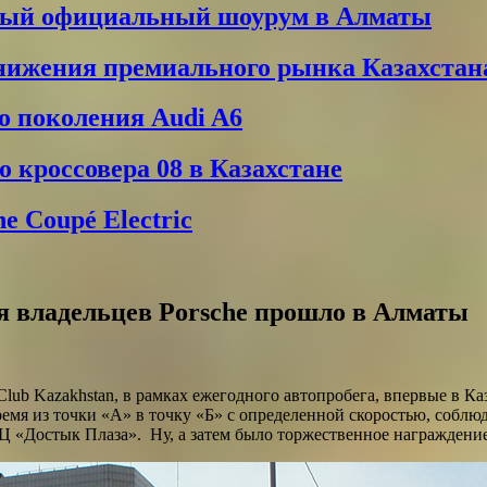
вый официальный шоурум в Алматы
снижения премиального рынка Казахстан
о поколения Audi A6
 кроссовера 08 в Казахстане
 Coupé Electric
я владельцев Porsche прошло в Алматы
e Club Kazakhstan, в рамках ежегодного автопробега, впервые в 
ремя из точки «А» в точку «Б» с определенной скоростью, соб
РЦ «Достык Плаза». Ну, а затем было торжественное награжде