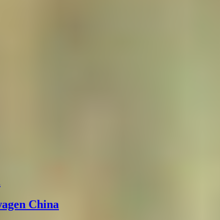
а
wagen China