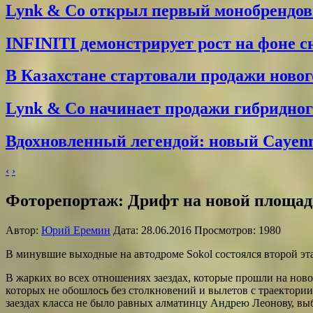
Lynk & Co открыл первый монобрендо
INFINITI демонстрирует рост на фоне 
В Казахстане стартовали продажи новог
Lynk & Co начинает продажи гибридного
Вдохновленный легендой: новый Cayenne
‹
›
Фоторепортаж: Дрифт на новой площад
Автор:
Юрий Еремин
Дата: 28.06.2016 Просмотров: 1980
В минувшие выходные на автодроме Sokol состоялся второй э
В жарких во всех отношениях заездах, которые прошли на ново
которых не обошлось без столкновений и вылетов с траектории
заездах класса не было равных алматинцу Андрею Леонову, вы