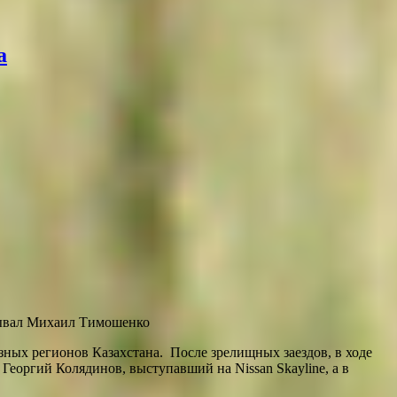
а
обывал Михаил Тимошенко
зных регионов Казахстана. После зрелищных заездов, в ходе
Георгий Колядинов, выступавший на Nissan Skayline, а в