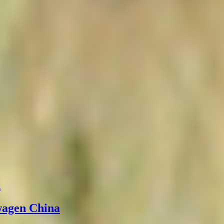
а
wagen China