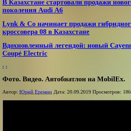
В Казахстане стартовали продажи новог
поколения Audi A6
Lynk & Co начинает продажи гибридног
кроссовера 08 в Казахстане
Вдохновленный легендой: новый Cayen
Coupé Electric
‹
›
Фото. Видео. Автобиатлон на MobilEx.
Автор:
Юрий Еремин
Дата: 20.09.2019 Просмотров: 186