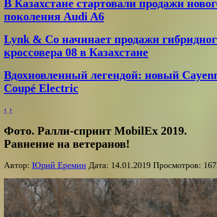
В Казахстане стартовали продажи новог
поколения Audi A6
Lynk & Co начинает продажи гибридног
кроссовера 08 в Казахстане
Вдохновленный легендой: новый Cayen
Coupé Electric
‹
›
Фото. Ралли-спринт MobilEx 2019.
Равнение на ветеранов!
Автор:
Юрий Еремин
Дата: 14.01.2019 Просмотров: 167