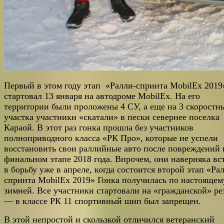
Первый в этом году этап «Ралли-спринта MobilEx 2019
стартовал 13 января на автодроме MobilEx. На его
территории были проложены 4 СУ, а еще на 3 скоростн
участка участники «скатали» в пески севернее поселка
Караой. В этот раз гонка прошла без участников
полноприводного класса «РК Про», которые не успели
восстановить свои раллийные авто после повреждений 
финальном этапе 2018 года. Впрочем, они наверняка вс
в борьбу уже в апреле, когда состоится второй этап «Ра
спринта MobilEx 2019» Гонка получилась по настоящем
зимней. Все участники стартовали на «гражданской» ре
— в классе РК 11 спортивный шип был запрещен.
В этой непростой и скользкой отличился ветеранский