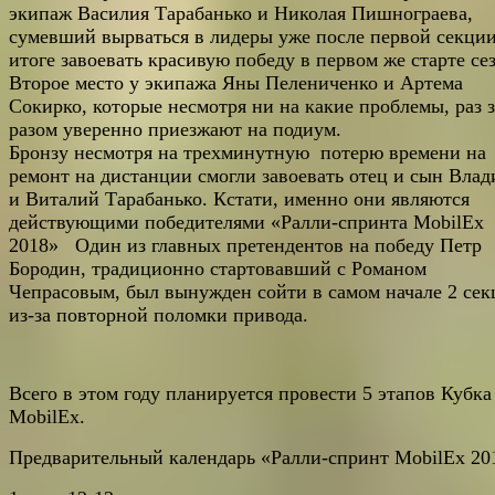
экипаж Василия Тарабанько и Николая Пишнограева,
сумевший вырваться в лидеры уже после первой секции
итоге завоевать красивую победу в первом же старте се
Второе место у экипажа Яны Пелениченко и Артема
Сокирко, которые несмотря ни на какие проблемы, раз з
разом уверенно приезжают на подиум.
Бронзу несмотря на трехминутную потерю времени на
ремонт на дистанции смогли завоевать отец и сын Вла
и Виталий Тарабанько. Кстати, именно они являются
действующими победителями «Ралли-спринта MobilEx
2018» Один из главных претендентов на победу Петр
Бородин, традиционно стартовавший с Романом
Чепрасовым, был вынужден сойти в самом начале 2 се
из-за повторной поломки привода.
Всего в этом году планируется провести 5 этапов Кубка
MobilEx.
Предварительный календарь «Ралли-спринт MobilEx 20