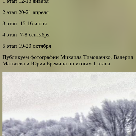
1 этап 12-13 января
2 этап 20-21 апреля
3 этап 15-16 июня
4 этап 7-8 сентября
5 этап 19-20 октября
Публикуем фотографии Михаила Тимошенко, Валерия
Матвеева и Юрия Еремина по итогам 1 этапа.