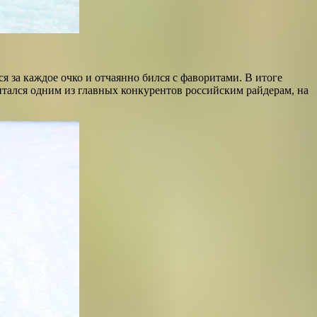
 за каждое очко и отчаянно бился с фаворитами. В итоге
тался одним из главных конкурентов российским райдерам, на