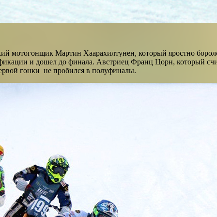
кий мотогонщик Мартин Хаарахилтунен, который яростно боролся
фикации и дошел до финала. Австриец Франц Цорн, который счи
первой гонки не пробился в полуфиналы.