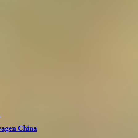
а
wagen China