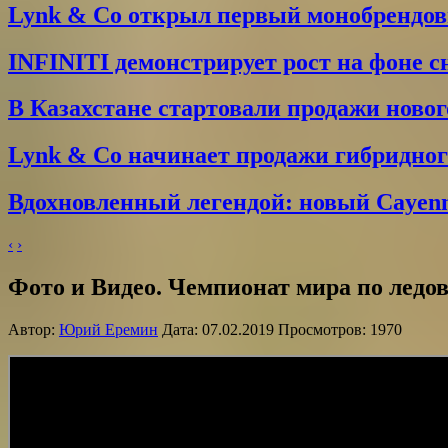
Lynk & Co открыл первый монобрендо
INFINITI демонстрирует рост на фоне 
В Казахстане стартовали продажи новог
Lynk & Co начинает продажи гибридного
Вдохновленный легендой: новый Cayenne
‹
›
Фото и Видео. Чемпионат мира по ледо
Автор:
Юрий Еремин
Дата: 07.02.2019 Просмотров: 1970