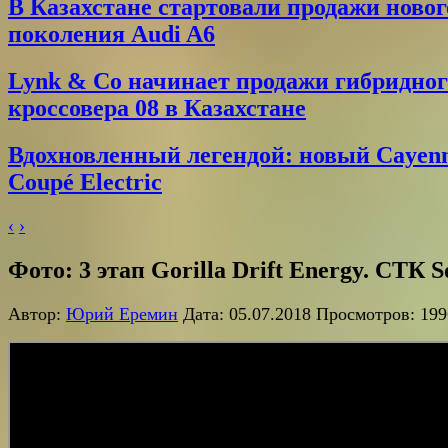
В Казахстане стартовали продажи новог
поколения Audi A6
Lynk & Co начинает продажи гибридног
кроссовера 08 в Казахстане
Вдохновленный легендой: новый Cayen
Coupé Electric
‹
›
Фото: 3 этап Gorilla Drift Energy. CТК S
Автор:
Юрий Еремин
Дата: 05.07.2018 Просмотров: 199