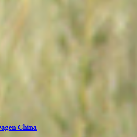
а
wagen China