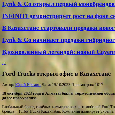
Lynk & Co открыл первый монобрендо
INFINITI демонстрирует рост на фоне 
В Казахстане стартовали продажи новог
Lynk & Co начинает продажи гибридного
Вдохновленный легендой: новый Cayenne
‹
›
Ford Trucks открыл офис в Казахстане
Автор:
Юрий Еремин
Дата: 19.10.2023 Просмотров: 1017
18 октября 2023 года в Алматы был в торжественной обста
далее пресс-релизе.
Глобальный бренд тяжёлых коммерческих автомобилей Ford Truc
бренда – Turbo Trucks Kazakhstan. Компания планирует укрепит