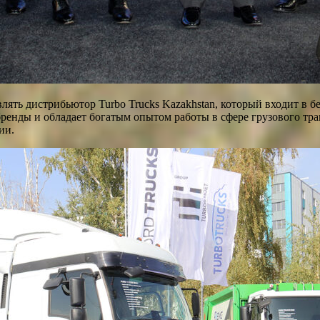
влять дистрибьютор Turbo Trucks Kazakhstan, который входит в 
енды и обладает богатым опытом работы в сфере грузового тра
ии.