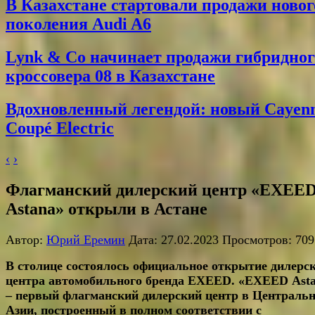
В Казахстане стартовали продажи новог
поколения Audi A6
Lynk & Co начинает продажи гибридног
кроссовера 08 в Казахстане
Вдохновленный легендой: новый Cayen
Coupé Electric
‹
›
Флагманский дилерский центр «EXEE
Astana» открыли в Астане
Автор:
Юрий Еремин
Дата: 27.02.2023 Просмотров: 709
В столице состоялось официальное открытие дилерс
центра автомобильного бренда
EXEED
. «
EXEED
Ast
– первый флагманский дилерский центр в Централь
Азии, построенный в полном соответствии с