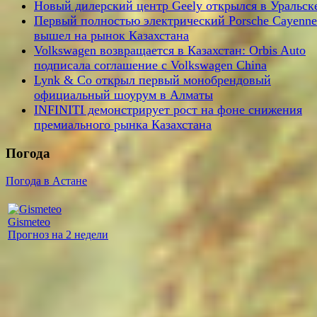
Новый дилерский центр Geely открылся в Уральск
Первый полностью электрический Porsche Cayenne
вышел на рынок Казахстана
Volkswagen возвращается в Казахстан: Orbis Auto
подписала соглашение с Volkswagen China
Lynk & Co открыл первый монобрендовый
официальный шоурум в Алматы
INFINITI демонстрирует рост на фоне снижения
премиального рынка Казахстана
Погода
Погода в Астане
Gismeteo
Прогноз на 2 недели