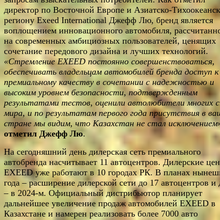
директор по Восточной Европе и Азиатско-Тихоокеанс
региону Exeed International Джефф Лю, бренд является
воплощением инновационного автомобиля, рассчитанн
на современных амбициозных пользователей, ценящих
сочетание передового дизайна и лучших технологий.
«Стремление
EXEED
постоянно совершенствоваться,
обеспечивать владельцам автомобилей бренда доступ к
премиальному качеству в сочетании с надежностью и
высоким уровнем безопасности, подтвержденным
результатами тестов, оценили автолюбители многих 
мира, и по результатам первого года присутствия в ва
стране мы видим, что Казахстан не стал исключением
отметил
Джефф Лю
.
На сегодняшний день дилерская сеть премиального
автобренда насчитывает 11 автоцентров. Дилерские це
EXEED уже работают в 10 городах РК. В планах нынеш
года – расширение дилерской сети до 17 автоцентров и 
– в 2024-м. Официальный дистрибьютор планирует
дальнейшее увеличение продаж автомобилей EXEED в
Казахстане и намерен реализовать более 7000 авто