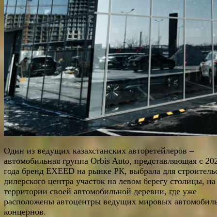
Один из ведущих казахстанских авторетейлеров –
автомобильная группа Orbis Auto, представляющая с 20
года бренд EXEED на рынке РК, выбрала для строитель
дилерского центра участок на левом берегу столицы, на
территории своей автомобильной деревни, где уже
расположены автоцентры ведущих мировых автомобил
концернов.