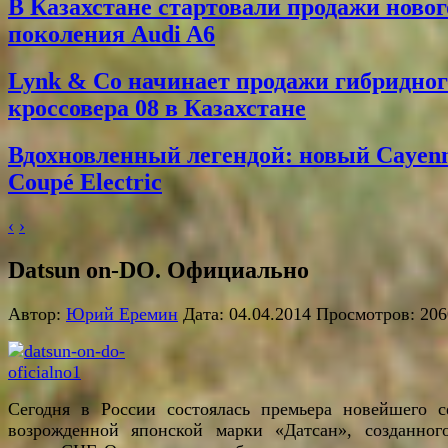
В Казахстане стартовали продажи новог
поколения Audi A6
Lynk & Co начинает продажи гибридног
кроссовера 08 в Казахстане
Вдохновленный легендой: новый Cayen
Coupé Electric
‹
›
Datsun on-DO. Официально
Автор:
Юрий Еремин
Дата: 04.04.2014 Просмотров: 206
Сегодня в России состоялась премьера новейшего с
возрожденной японской марки «Датсан», созданног