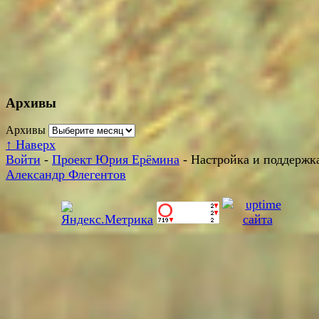
Архивы
Архивы
↑
Наверх
Войти
-
Проект Юрия Ерёмина
- Настройка и поддержка
Александр Флегентов