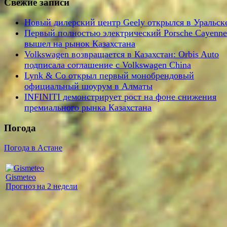
Свежие записи
Новый дилерский центр Geely открылся в Уральск
Первый полностью электрический Porsche Cayenne
вышел на рынок Казахстана
Volkswagen возвращается в Казахстан: Orbis Auto
подписала соглашение с Volkswagen China
Lynk & Co открыл первый монобрендовый
официальный шоурум в Алматы
INFINITI демонстрирует рост на фоне снижения
премиального рынка Казахстана
Погода
Погода в Астане
Gismeteo
Прогноз на 2 недели