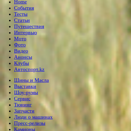
Home
События
Тесты
Статьи
Путешествия
Интервью
Мото
Фото
Видео
Анонсы
Клубы
Автоспорт.kz
Шины и Масла
Выставки
Шоу-румы
Сервис
Тюнинг
Запчасти
Люди о машинах
Пресс-релизы
Камионы