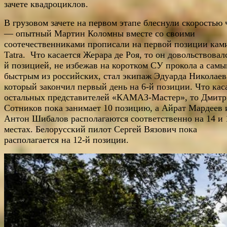
зачете квадроциклов.
В грузовом зачете на первом этапе блеснули скоростью 
— опытный Мартин Коломны вместе со своими
соотечественниками прописали на первой позиции кам
Tatra. Что касается Жерара де Роя, то он довольствовалс
й позицией, не избежав на коротком СУ прокола а сам
быстрым из российских, стал экипаж Эдуарда Николаев
который закончил первый день на 6-й позиции. Что кас
остальных представителей «КАМАЗ-Мастер», то Дмит
Сотников пока занимает 10 позицию, а Айрат Мардеев 
Антон Шибалов располагаются соответственно на 14 и 
местах. Белорусский пилот Сергей Вязович пока
располагается на 12-й позиции.