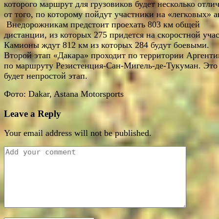
которого маршрут для грузовиков будет несколько отлич
от того, по которому пойдут участники на «легковых» 
Внедорожникам предстоит проехать 803 км общей
дистанции, из которых 275 придется на скоростной учас
Камионы ждут 812 км из которых 284 будут боевыми.
Второй этап «Дакара» проходит по территории Аргент
по маршруту Резистенция-Сан-Мигель-де-Тукуман. Это
будет непростой этап.
Фото: Dakar, Astana Motorsports
Leave a Reply
Your email address will not be published.