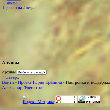
Gismeteo
Прогноз на 2 недели
Архивы
Архивы
↑
Наверх
Войти
-
Проект Юрия Ерёмина
- Настройка и поддержка
Александр Флегентов