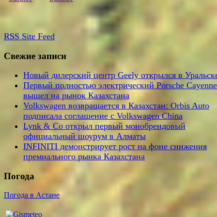
RSS
Site Feed
Свежие записи
Новый дилерский центр Geely открылся в Уральск
Первый полностью электрический Porsche Cayenne
вышел на рынок Казахстана
Volkswagen возвращается в Казахстан: Orbis Auto
подписала соглашение с Volkswagen China
Lynk & Co открыл первый монобрендовый
официальный шоурум в Алматы
INFINITI демонстрирует рост на фоне снижения
премиального рынка Казахстана
Погода
Погода в Астане