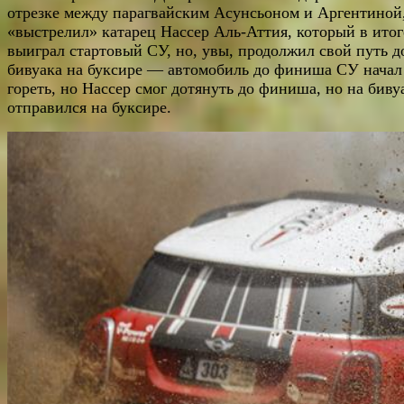
отрезке между парагвайским Асунсьоном и Аргентиной
«выстрелил» катарец Нассер Аль-Аттия, который в итог
выиграл стартовый СУ, но, увы, продолжил свой путь д
бивуака на буксире — автомобиль до финиша СУ начал
гореть, но Нассер смог дотянуть до финиша, но на биву
отправился на буксире.