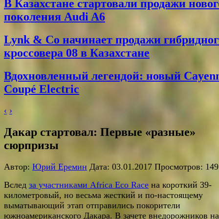
В Казахстане стартовали продажи новог
поколения Audi A6
Lynk & Co начинает продажи гибридног
кроссовера 08 в Казахстане
Вдохновленный легендой: новый Cayen
Coupé Electric
‹
›
Дакар стартовал: Первые «разные»
сюрпризы
Автор:
Юрий Еремин
Дата: 03.01.2017 Просмотров: 149
Вслед
за участниками Africa Eco Race
на короткий 39-
километровый, но весьма жесткий и по-настоящему
выматывающий этап отправились покорители
южноамериканского Дакара. В зачете внедорожников на