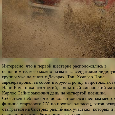
Интересно, что в первой шестерке расположились в
основном те, кого можно назвать завсегдатаями лидир
группы уже на многих Дакарах. Так, Хсавьер Понс
зарезервировал за собой вторую строчку в протоколах г
Нани Рома пока что третий, а опытный «испанский мат
Карлос Сайнс закончил день на четвертой позиции.
Себастьен Леб пока что довольствовался шестым место
финише стартового СУ, но похоже, эльзасец, готов вско
отыграться на быстрых раллийных участках, которых и 
нынешнем Дакаре будет не так уж мало.