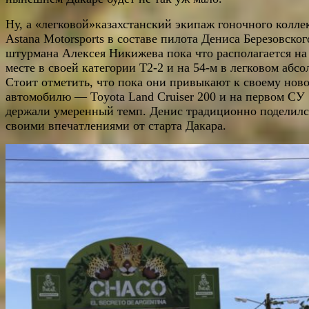
Ну, а «легковой»казахстанский экипаж гоночного колле
Astana Motorsports в составе пилота Дениса Березовског
штурмана Алексея Никижева пока что располагается на
месте в своей категории Т2-2 и на 54-м в легковом абсо
Стоит отметить, что пока они привыкают к своему нов
автомобилю — Toyota Land Cruiser 200 и на первом СУ
держали умеренный темп. Денис традиционно поделилс
своими впечатлениями от старта Дакара.