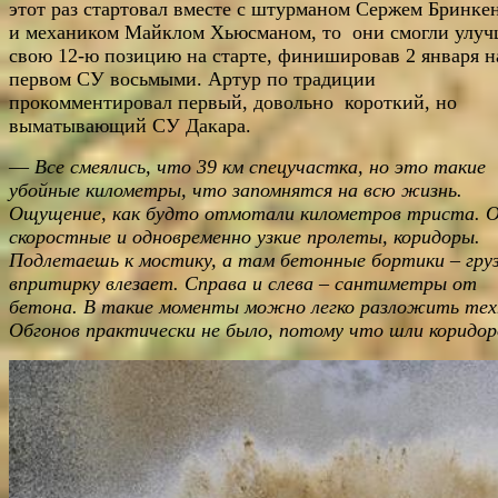
этот раз стартовал вместе с штурманом Сержем Бринке
и механиком Майклом Хьюсманом, то они смогли улу
свою 12-ю позицию на старте, финишировав 2 января н
первом СУ восьмыми. Артур по традиции
прокомментировал первый, довольно короткий, но
выматывающий СУ Дакара.
—
Все смеялись, что 39 км спецучастка, но это такие
убойные километры, что запомнятся на всю жизнь.
Ощущение, как будто отмотали километров триста. 
скоростные и одновременно узкие пролеты, коридоры.
Подлетаешь к мостику, а там бетонные бортики – гру
впритирку влезает. Справа и слева – сантиметры от
бетона. В такие моменты можно легко разложить тех
Обгонов практически не было, потому что шли коридо