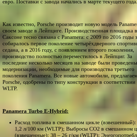
евро. Поставки с завода начались в марте текущего года
Как известно, Porsche производит новую модель Paname
своем заводе в Лейпциге. Производственная площадка 
Саксоне тесно связана с Panamera: с 2009 по 2016 годы 
собиралось первое поколение четырёхдверного спортив
седана, а в 2016 году, с появлением второго поколения,
производство полностью переместилось в Лейпциг. За
последние несколько месяцев на заводе были проведен
модернизации, необходимые для производства третьего
поколения Panamera. Все новые автомобили, предлагае
Porsche, одобрены по типу конструкции в соответствии 
WLTP.
Panamera Turbo E-Hybrid:
Расход топлива в смешанном цикле (взвешенный): 
1,2 л/100 км (WLTP); Выбросы CO2 в смешанном 
(взвешенные): 38 – 26 г/км (WLTP); Энергопотреб