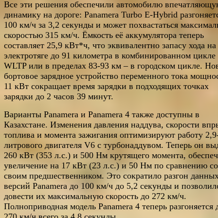
Все эти решения обеспечили автомобилю впечатляющ
динамику на дороге: Panamera Turbo E-Hybrid разгоняет
100 км/ч за 3,2 секунды и может похвастаться максима
скоростью 315 км/ч. Ёмкость её аккумулятора теперь
составляет 25,9 кВт*ч, что эквивалентно запасу хода на
электротяге до 91 километра в комбинированном цикле
WLTP или в пределах 83-93 км – в городском цикле. Но
бортовое зарядное устройство переменного тока мощно
11 кВт сокращает время зарядки в подходящих точках
зарядки до 2 часов 39 минут.
Варианты Panamera и Panamera 4 также доступны в
Казахстане. Изменения давления наддува, скорости впр
топлива и момента зажигания оптимизируют работу 2,9
литрового двигателя V6 с турбонаддувом. Теперь он вы
260 кВт (353 л.с.) и 500 Нм крутящего момента, обеспе
увеличение на 17 кВт (23 л.с.) и 50 Нм по сравнению со
своим предшественником. Это сократило разгон данны
версий Panamera до 100 км/ч до 5,2 секунды и позволил
довести их максимальную скорость до 272 км/ч.
Полноприводная модель Panamera 4 теперь разгоняется 
270 км/ч всего за 4,8 секунды.