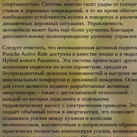
спортивностью. Система заметно гасит удары от попер
стыков и дорожных повреждений, в то же время обеспе
наибольшую устойчивость кузова в поворотах и разли
динамичных дорожных ситуациях. Управляемость
автомобиля может быть ещё более улучшена благодаря
дополнительному полноприводному рулевому управлен
Следует отметить, что инновационная активная подвес
Porsche Active Ride доступна в качестве опции и в моде
Hybrid нового Panamera. Эта система превосходит други
концепции подвески по всем параметрам, предлагая
беспрецедентный диапазон возможностей и настроек м
максимальным комфортом и динамикой вождения. Осн
для этого являются недавно разработанные активные
амортизаторы – также с двухклапанной технологией, –
каждый из которых подключён к отдельному
гидравлическому насосу с электрическим приводом. Эт
создаёт объёмный поток в амортизаторе, что позволяет
сглаживать усилия между кузовом и колёсами
молниеносным, высокоточным и направленным образом
практически полностью компенсируя усилия, возника