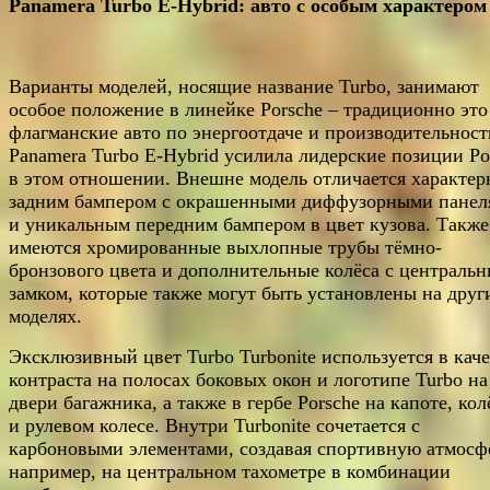
Panamera Turbo E-Hybrid: авто с особым характером
Варианты моделей, носящие название Turbo, занимают
особое положение в линейке Porsche – традиционно это
флагманские авто по энергоотдаче и производительност
Panamera Turbo E-Hybrid усилила лидерские позиции Po
в этом отношении. Внешне модель отличается характе
задним бампером с окрашенными диффузорными панел
и уникальным передним бампером в цвет кузова. Также
имеются хромированные выхлопные трубы тёмно-
бронзового цвета и дополнительные колёса с централь
замком, которые также могут быть установлены на друг
моделях.
Эксклюзивный цвет Turbo Turbonite используется в каче
контраста на полосах боковых окон и логотипе Turbo на
двери багажника, а также в гербе Porsche на капоте, кол
и рулевом колесе. Внутри Turbonite сочетается с
карбоновыми элементами, создавая спортивную атмосф
например, на центральном тахометре в комбинации