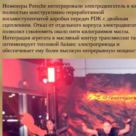
Инженеры Porsche интегрировали электродвигатель в к
полностью конструктивно переработанной
восьмиступенчатой коробки передач PDK с двойным
сцеплением. Отказ от отдельного корпуса электродвига
позволил сэкономить около пяти килограммов массы.
Интеграция агрегата в масляный контур трансмиссии т
оптимизирует тепловой баланс электропривода и
обеспечивает ему более высокую непрерывную мощнос