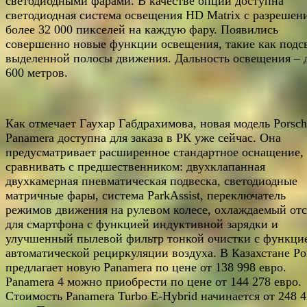
светодиодными фарами. В качестве опции доступна
светодиодная система освещения HD Matrix с разрешен
более 32 000 пикселей на каждую фару. Появились
совершенно новые функции освещения, такие как подс
выделенной полосы движения. Дальность освещения – 
600 метров.
Как отмечает Гаухар Габдрахимова, новая модель Porsch
Panamera доступна для заказа в РК уже сейчас. Она
предусматривает расширенное стандартное оснащение,
сравнивать с предшественником: двухклапанная
двухкамерная пневматическая подвеска, светодиодные
матричные фары, система ParkAssist, переключатель
режимов движения на рулевом колесе, охлаждаемый отс
для смартфона с функцией индуктивной зарядки и
улучшенный пылевой фильтр тонкой очистки с функци
автоматической рециркуляции воздуха. В Казахстане Po
предлагает новую Panamera по цене от 138 998 евро.
Panamera 4 можно приобрести по цене от 144 278 евро.
Стоимость Panamera Turbo E-Hybrid начинается от 248 