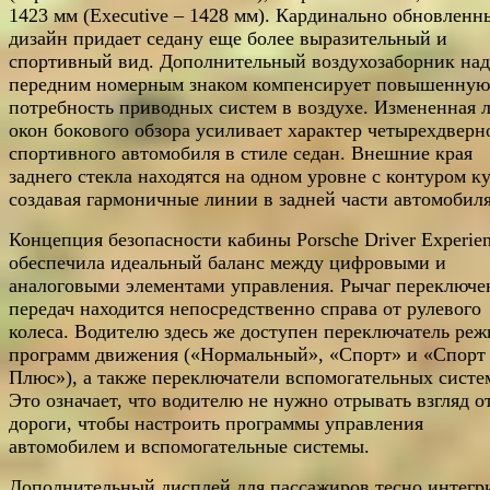
1423 мм (Executive – 1428 мм). Кардинально обновленн
дизайн придает седану еще более выразительный и
спортивный вид. Дополнительный воздухозаборник над
передним номерным знаком компенсирует повышенную
потребность приводных систем в воздухе. Измененная 
окон бокового обзора усиливает характер четырехдверн
спортивного автомобиля в стиле седан. Внешние края
заднего стекла находятся на одном уровне с контуром ку
создавая гармоничные линии в задней части автомобиля
Концепция безопасности кабины Porsche Driver Experie
обеспечила идеальный баланс между цифровыми и
аналоговыми элементами управления. Рычаг переключе
передач находится непосредственно справа от рулевого
колеса. Водителю здесь же доступен переключатель ре
программ движения («Нормальный», «Спорт» и «Спорт
Плюс»), а также переключатели вспомогательных систе
Это означает, что водителю не нужно отрывать взгляд о
дороги, чтобы настроить программы управления
автомобилем и вспомогательные системы.
Дополнительный дисплей для пассажиров тесно интегр