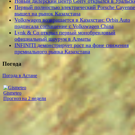
Новый дилерский центр Geely открылся в Уральск
Первый полностью электрический Porsche Cayenne
вышел на рынок Казахстана
Volkswagen возвращается в Казахстан: Orbis Auto
подписала соглашение с Volkswagen China
Lynk & Co открыл первый монобрендовый
официальный шоурум в Алматы
INFINITI демонстрирует рост на фоне снижения
премиального рынка Казахстана
Погода
Погода в Астане
Gismeteo
Прогноз на 2 недели