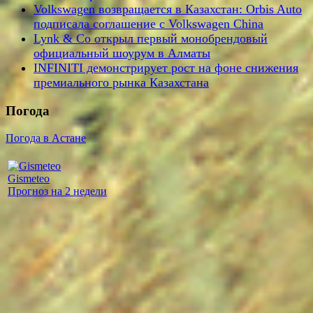
Volkswagen возвращается в Казахстан: Orbis Auto
подписала соглашение с Volkswagen China
Lynk & Co открыл первый монобрендовый
официальный шоурум в Алматы
INFINITI демонстрирует рост на фоне снижения
премиального рынка Казахстана
Погода
Погода в Астане
Gismeteo
Прогноз на 2 недели