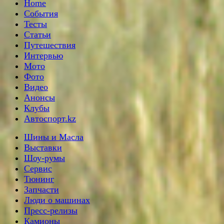
Home
События
Тесты
Статьи
Путешествия
Интервью
Мото
Фото
Видео
Анонсы
Клубы
Автоспорт.kz
Шины и Масла
Выставки
Шоу-румы
Сервис
Тюнинг
Запчасти
Люди о машинах
Пресс-релизы
Камионы