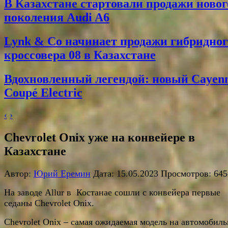
В Казахстане стартовали продажи новог
поколения Audi A6
Lynk & Co начинает продажи гибридног
кроссовера 08 в Казахстане
Вдохновленный легендой: новый Cayen
Coupé Electric
‹
›
Chevrolet Onix уже на конвейере в
Казахстане
Автор:
Юрий Еремин
Дата: 15.05.2023 Просмотров: 645
На заводе Allur в Костанае сошли с конвейера первые
седаны Chevrolet Onix.
Chevrolet Onix – самая ожидаемая модель на автомобил