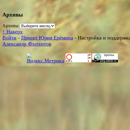
Архивы
Архивы
↑
Наверх
Войти
-
Проект Юрия Ерёмина
- Настройка и поддержка
Александр Флегентов