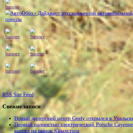
RSS
Site Feed
Свежие записи
Новый дилерский центр Geely открылся в Уральск
Первый полностью электрический Porsche Cayenne
вышел на рынок Казахстана