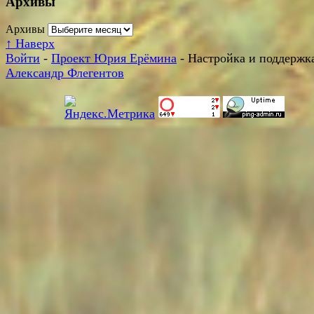
Архивы
Архивы
↑
Наверх
Войти
-
Проект Юрия Ерёмина
- Настройка и поддержка
Александр Флегентов