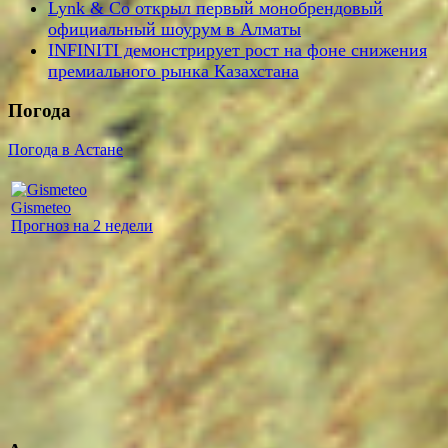
Lynk & Co открыл первый монобрендовый
официальный шоурум в Алматы
INFINITI демонстрирует рост на фоне снижения
премиального рынка Казахстана
Погода
Погода в Астане
Gismeteo
Прогноз на 2 недели