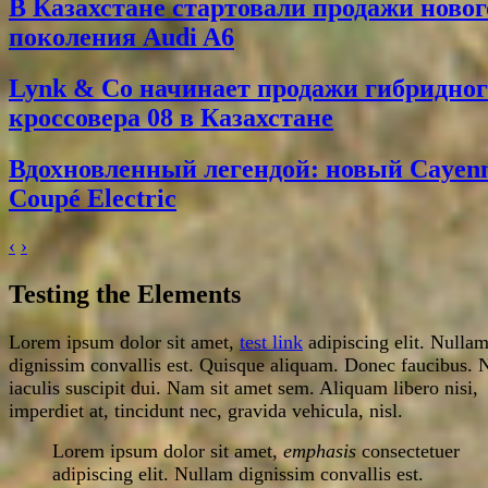
В Казахстане стартовали продажи новог
поколения Audi A6
Lynk & Co начинает продажи гибридног
кроссовера 08 в Казахстане
Вдохновленный легендой: новый Cayen
Coupé Electric
‹
›
Testing the Elements
Lorem ipsum dolor sit amet,
test link
adipiscing elit. Nulla
dignissim convallis est. Quisque aliquam. Donec faucibus. 
iaculis suscipit dui. Nam sit amet sem. Aliquam libero nisi,
imperdiet at, tincidunt nec, gravida vehicula, nisl.
Lorem ipsum dolor sit amet,
emphasis
consectetuer
adipiscing elit. Nullam dignissim convallis est.