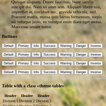
Quisque aliquam. Donec faucibus. Nunc iaculis
suscipit dui. Nam sit amet sem. Aliquam libero nisi,
imperdiet at, tincidunt nec, gravida vehicula, nisl.
Praesent mattis, massa quis luctus fermentum, turpis
mi volutpat justo, eu volutpat enim diam eget metus.
Maecenas ornare tortor.
Buttons
Default
Primary
Info
Success
Warning
Danger
Inverse
Default
Primary
Info
Success
Warning
Danger
Inverse
Default
Primary
Info
Success
Warning
Danger
Inverse
Default
Primary
Info
Success
Warning
Danger
Inverse
Table with a class «theme-table»
Header
Header
Header
Division 1
Division 2
Division 3