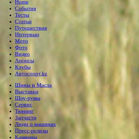
Home
События
Тесты
Статьи
Путешествия
Интервью
Мото
Фото
Видео
Анонсы
Клубы
Автоспорт.kz
Шины и Масла
Выставки
Шоу-румы
Сервис
Тюнинг
Запчасти
Люди о машинах
Пресс-релизы
Камионы