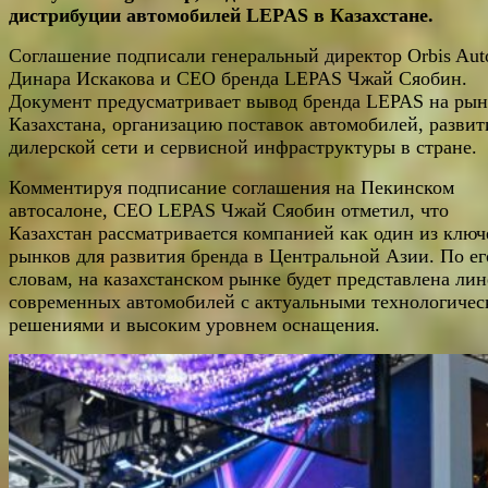
дистрибуции автомобилей LEPAS в Казахстане.
Соглашение подписали генеральный директор Orbis Aut
Динара Искакова и CEO бренда LEPAS Чжай Сяобин.
Документ предусматривает вывод бренда LEPAS на ры
Казахстана, организацию поставок автомобилей, развит
дилерской сети и сервисной инфраструктуры в стране.
Комментируя подписание соглашения на Пекинском
автосалоне, CEO LEPAS Чжай Сяобин отметил, что
Казахстан рассматривается компанией как один из клю
рынков для развития бренда в Центральной Азии. По ег
словам, на казахстанском рынке будет представлена ли
современных автомобилей с актуальными технологиче
решениями и высоким уровнем оснащения.