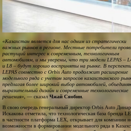
«Казахстан является для нас одним из стратегически
важных рынков в регионе. Местные потребители проя
растущий интерес к современным, технологичным
автомобилям, и мы уверены, что три модели LEPAS – L
и L8 – будут хорошо восприняты на рынке. В перспект
LEPAS совместно с Orbis Auto продолжит расширение
модельного ряда с учетом запросов казахстанского рын
предлагая более широкий выбор автомобилей, объедин
выразительный дизайн и современные технологические
решения»
, — сказал
Чжай Сяобин
.
В свою очередь генеральный директор Orbis Auto Динар
Искакова отметила, что технологическая база бренда L
в частности платформа LEX, открывает для компании 
возможности в формировании модельного ряда в Казахс