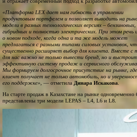
и отражает современный подход к разработке автомобил
«Платформа LEX дает нам гибкость в управлении
продуктовым портфелем и позволяет выводить на рын
модели в разных технологических версиях – бензиновых,
гибридных и полностью электрических. При этом речь 
о новом подходе, когда одна и та же модель может
предлагаться с разными типами силовых установок, чт
существенно расширяет выбор для клиента. Вместе с 
для нас важно не только вывести бренд, но и выстрои
эффективную систему продаж и сервисного обслужива
Мы формируем долгосрочное присутствие на рынке, гд
клиент получает не только автомобиль, но и увереннос
его поддержке»
, — отметила
Динара Искакова
.
На старте продаж в Казахстане на рынке одновременно 
представлены три модели LEPAS – L4, L6 и L8.