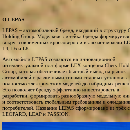
О LEPAS
LEPAS – автомобильный бренд, входящий в структуру 
Holding Group. Модельная линейка бренда формируется
вокруг современных кроссоверов и включает модели L
L4, L6 и L8.
Автомобили LEPAS создаются на инновационной
интеллектуальной платформе LEX концерна Chery Hold
Group, которая обеспечивает быстрый вывод на рынок
автомобилей с различными типами силовых установок 
полностью электрических моделей до гибридных решен
Это позволяет бренду эффективно инвестировать в
разработки, формировать разнообразную модельную ли
и соответствовать глобальным требованиям и ожидания
потребителей. Название LEPAS сформировано из трёх с
LEOPARD, LEAP и PASSION.