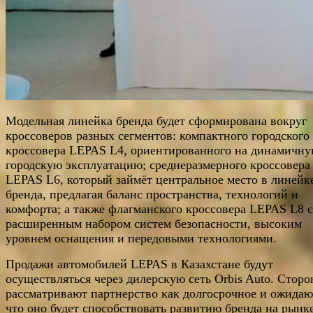
Модельная линейка бренда будет сформирована вокруг
кроссоверов разных сегментов: компактного городского
кроссовера LEPAS L4, ориентированного на динамичн
городскую эксплуатацию; среднеразмерного кроссовера
LEPAS L6, который займёт центральное место в линейк
бренда, предлагая баланс пространства, технологий и
комфорта; а также флагманского кроссовера LEPAS L8 с
расширенным набором систем безопасности, высоким
уровнем оснащения и передовыми технологиями.
Продажи автомобилей LEPAS в Казахстане будут
осуществляться через дилерскую сеть Orbis Auto. Стор
рассматривают партнерство как долгосрочное и ожидаю
что оно будет способствовать развитию бренда на рынке