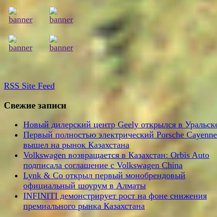
RSS
Site Feed
Свежие записи
Новый дилерский центр Geely открылся в Уральск
Первый полностью электрический Porsche Cayenne
вышел на рынок Казахстана
Volkswagen возвращается в Казахстан: Orbis Auto
подписала соглашение с Volkswagen China
Lynk & Co открыл первый монобрендовый
официальный шоурум в Алматы
INFINITI демонстрирует рост на фоне снижения
премиального рынка Казахстана